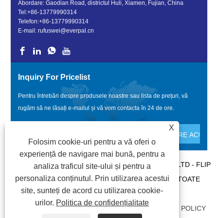
Abordare: Gaodian Road, districtul Huli, Xiamen, Fujian, China
Tel:
+86-13779990314
Telefon:
+86-13779990314
E-mail:
rufuswei@everpal.cn
Inquiry For Pricelist
Pentru întrebări despre produsele noastre sau lista de prețuri, vă
rugăm să ne lăsați e-mailul și vă vom contacta în 24 de ore.
X
Folosim cookie-uri pentru a vă oferi o
experiență de navigare mai bună, pentru a
COPYRIGHT © 2022 XIAMEN EVERPAL TRADE CO., LTD - FLIP
analiza traficul site-ului și pentru a
personaliza conținutul. Prin utilizarea acestui
FLOPS, SANDALS PAPTERS, SLIDES PAPPERS - TOATE
site, sunteți de acord cu utilizarea cookie-
DREPTURILE REZERVATE.
urilor.
Politica de confidențialitate
LEGĂTURI
|
SITEMAP
|
RSS
|
XML
|
PRIVACY POLICY