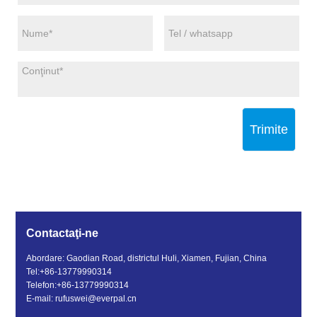
Trimite
Contactaţi-ne
Abordare: Gaodian Road, districtul Huli, Xiamen, Fujian, China
Tel:
+86-13779990314
Telefon:
+86-13779990314
E-mail:
rufuswei@everpal.cn