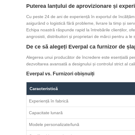
Puterea lanțului de aprovizionare și experi
Cu peste 24 de ani de experiență în exportul de încălțămint
asigurând o logistică fără probleme, livrare la timp și servi
Echipa noastră răspunde rapid la întrebările clienților, 
angrosisti, distribuitori și proprietari de mărci pentru a le
De ce să alegeți Everpal ca furnizor de șla
Alegerea unui producător de încredere este esențială pen
dezvoltarea avansată a designului și controlul strict al cal
Everpal vs. Furnizori obișnuiți
Caracteristică
Experiență în fabrică
Capacitate lunară
Modele personalizate/lună