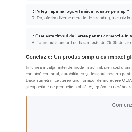
Î: Puteți imprima logo-ul mărcii noastre pe șlapi?
R: Da, oferim diverse metode de branding, inclusiv impr
Î: Care este timpul de livrare pentru comenzile în 
R: Termenul standard de livrare este de 25-35 de zile
Concluzie: Un produs simplu cu impact gl
În lumea încălțămintei de modă în schimbare rapidă, simp
combină confortul, durabilitatea și designul modern pentr
Dacă sunteți în căutarea unui furnizor de încredere O
și capacitate de producție stabilă. Așteptăm cu nerăbdar
Comenzi 