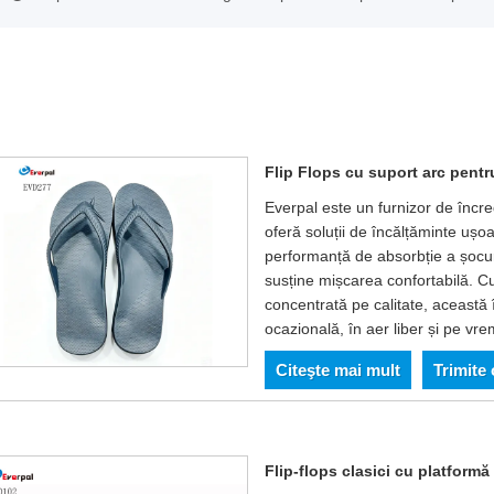
Flip Flops cu suport arc pentr
Everpal este un furnizor de încre
oferă soluții de încălțăminte ușo
performanță de absorbție a șocuri
susține mișcarea confortabilă. Cu
concentrată pe calitate, această 
ocazională, în aer liber și pe vr
Citeşte mai mult
Trimite
Flip-flops clasici cu platformă