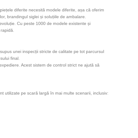
iețele diferite necesită modele diferite, așa că oferim
ilor, brandingul siglei și soluțiile de ambalare.
 evoluție. Cu peste 1000 de modele existente și
 rapidă.
supus unei inspecții stricte de calitate pe tot parcursul
ului final.
xpediere. Acest sistem de control strict ne ajută să
nt utilizate pe scară largă în mai multe scenarii, inclusiv: