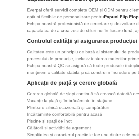
Everpal oferă servicii complete OEM și ODM pentru clienții
opțiuni flexibile de personalizare pentru
Papuci Flip Flo
Echipa noastră profesionistă de cercetare și dezvoltare 
capacitatea de a crea zeci de stiluri noi în fiecare lună, a
Controlul calității și asigurarea producției
Calitatea este un principiu de bază al sistemului de prod
procesului de producție, inclusiv testarea materiilor prime, i
Echipa noastră QC se asigură că toate produsele îndepline
menținem o calitate stabilă și să construim încredere pe te
Aplicații de piață și cerere globală
Cererea globală de șlapi continuă să crească datorită design
Vacanțe la plajă și îmbrăcăminte în stațiune
Plimbare zilnică ocazională și cumpărături
Încălțăminte confortabilă pentru acasă
Piscine și spații de înot
Călătorii și activități de agrement
Simplitatea și caracterul practic le fac una dintre cele mai