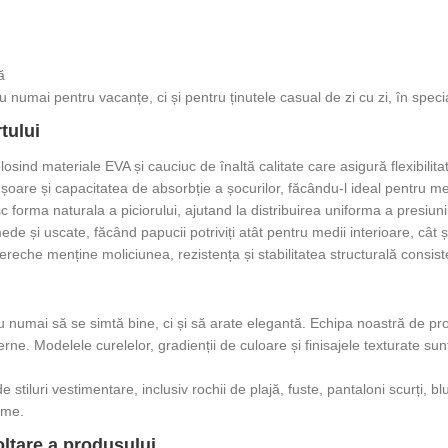
ă
nu numai pentru vacanțe, ci și pentru ținutele casual de zi cu zi, în speci
tului
olosind materiale EVA și cauciuc de înaltă calitate care asigură flexibilita
oare și capacitatea de absorbție a șocurilor, făcându-l ideal pentru mersu
forma naturala a piciorului, ajutand la distribuirea uniforma a presiuni
e și uscate, făcând papucii potriviți atât pentru medii interioare, cât și
reche menține moliciunea, rezistența și stabilitatea structurală consisten
i
 numai să se simtă bine, ci și să arate elegantă. Echipa noastră de p
. Modelele curelelor, gradienții de culoare și finisajele texturate sunt
stiluri vestimentare, inclusiv rochii de plajă, fuste, pantaloni scurți, blu
ume.
ltare a produsului