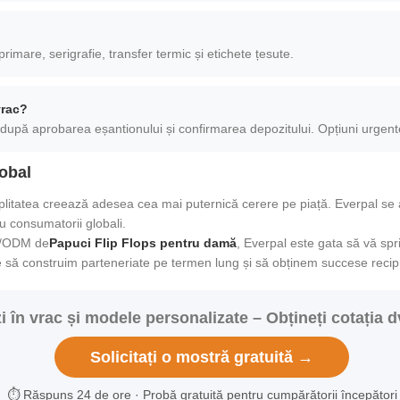
imare, serigrafie, transfer termic și etichete țesute.
vrac?
 după aprobarea eșantionului și confirmarea depozitului. Opțiuni urgent
obal
litatea creează adesea cea mai puternică cerere pe piață. Everpal se an
u consumatorii globali.
EM/ODM de
Papuci Flip Flops pentru damă
, Everpal este gata să vă spri
e să construim parteneriate pe termen lung și să obținem succese recipr
în vrac și modele personalizate – Obțineți cotația d
Solicitați o mostră gratuită →
⏱ Răspuns 24 de ore · Probă gratuită pentru cumpărătorii începători