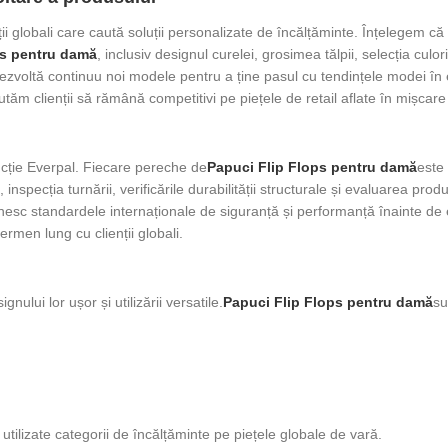
 globali care caută soluții personalizate de încălțăminte. Înțelegem că p
ps pentru damă
, inclusiv designul curelei, grosimea tălpii, selecția culor
dezvoltă continuu noi modele pentru a ține pasul cu tendințele modei în
jutăm clienții să rămână competitivi pe piețele de retail aflate în mișcare
ucție Everpal. Fiecare pereche de
Papuci Flip Flops pentru damă
este 
nspecția turnării, verificările durabilității structurale și evaluarea produs
sc standardele internaționale de siguranță și performanță înainte de e
rmen lung cu clienții globali.
ului lor ușor și utilizării versatile.
Papuci Flip Flops pentru damă
su
 utilizate categorii de încălțăminte pe piețele globale de vară.