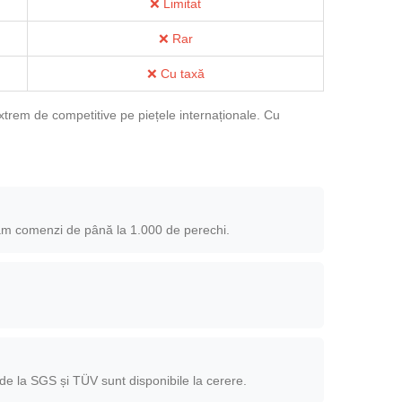
❌ Limitat
❌ Rar
❌ Cu taxă
xtrem de competitive pe piețele internaționale. Cu
ăm comenzi de până la 1.000 de perechi.
e la SGS și TÜV sunt disponibile la cerere.