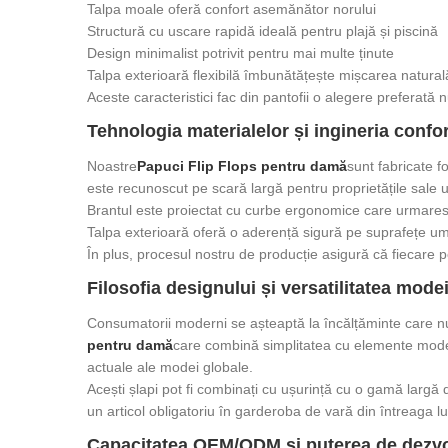
Talpa moale oferă confort asemănător norului
Structură cu uscare rapidă ideală pentru plajă și piscină
Design minimalist potrivit pentru mai multe ținute
Talpa exterioară flexibilă îmbunătățește mișcarea natural
Aceste caracteristici fac din pantofii o alegere preferată 
Tehnologia materialelor și ingineria confor
Noastre
Papuci Flip Flops pentru damă
sunt fabricate f
este recunoscut pe scară largă pentru proprietățile sale uș
Brantul este proiectat cu curbe ergonomice care urmaresc 
Talpa exterioară oferă o aderență sigură pe suprafețe umed
În plus, procesul nostru de producție asigură că fiecare pe
Filosofia designului și versatilitatea mode
Consumatorii moderni se așteaptă la încălțăminte care nu
pentru damă
care combină simplitatea cu elemente moderne
actuale ale modei globale.
Acești șlapi pot fi combinați cu ușurință cu o gamă largă de 
un articol obligatoriu în garderoba de vară din întreaga l
Capacitatea OEM/ODM și puterea de dezvo