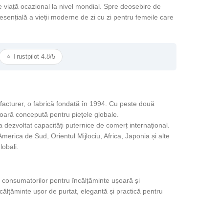
e viață ocazional la nivel mondial. Spre deosebire de
 esențială a vieții moderne de zi cu zi pentru femeile care
⭐ Trustpilot 4.8/5
acturer, o fabrică fondată în 1994. Cu peste două
ușoară concepută pentru piețele globale.
 dezvoltat capacități puternice de comerț internațional.
erica de Sud, Orientul Mijlociu, Africa, Japonia și alte
globali.
Live
ea consumatorilor pentru încălțăminte ușoară și
ălțăminte ușor de purtat, elegantă și practică pentru