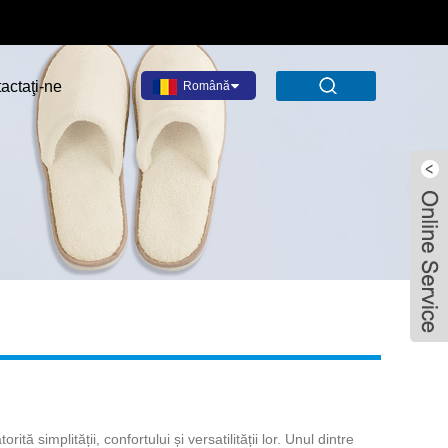
actaţi-ne
Română
simplității, confortului și versatilității lor. Unul dintre