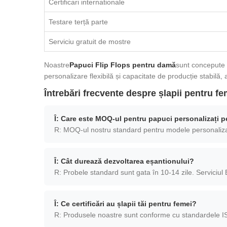
Certificari internationale
Testare terță parte
Serviciu gratuit de mostre
Noastre
Papuci Flip Flops pentru damă
sunt concepute p
personalizare flexibilă și capacitate de producție stabilă, a
Întrebări frecvente despre șlapii pentru fe
Î: Care este MOQ-ul pentru papuci personalizați p
R: MOQ-ul nostru standard pentru modele personaliza
Î: Cât durează dezvoltarea eșantionului?
R: Probele standard sunt gata în 10-14 zile. Serviciul 
Î: Ce certificări au șlapii tăi pentru femei?
R: Produsele noastre sunt conforme cu standardele IS