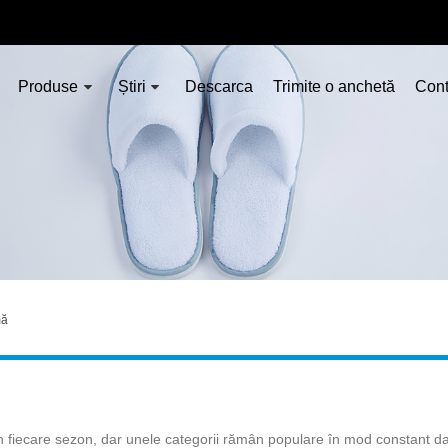
Produse
Știri
Descarca
Trimite o anchetă
Cont
mă
fiecare sezon, dar unele categorii rămân populare în mod constant datorită 