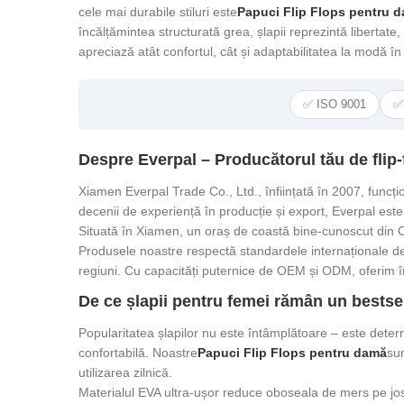
cele mai durabile stiluri este
Papuci Flip Flops pentru 
încălțămintea structurată grea, șlapii reprezintă libertate
apreciază atât confortul, cât și adaptabilitatea la modă î
✅ ISO 9001
✅
Despre Everpal – Producătorul tău de flip-
Xiamen Everpal Trade Co., Ltd., înființată în 2007, fun
decenii de experiență în producție și export, Everpal este
Situată în Xiamen, un oraș de coastă bine-cunoscut din Ch
Produsele noastre respectă standardele internaționale de 
regiuni. Cu capacități puternice de OEM și ODM, oferim î
De ce șlapii pentru femei rămân un bestsel
Popularitatea șlapilor nu este întâmplătoare – este determ
confortabilă. Noastre
Papuci Flip Flops pentru damă
su
utilizarea zilnică.
Materialul EVA ultra-ușor reduce oboseala de mers pe jo