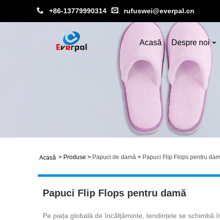
+86-13779990314
rufuswei@everpal.cn
Acasă
Despre noi
>
Produse
>
Papuci de damă
>
Papuci Flip Flops pentru da
Acasă
Papuci Flip Flops pentru damă
Pe piața globală de încălțăminte, tendințele se schimbă în 