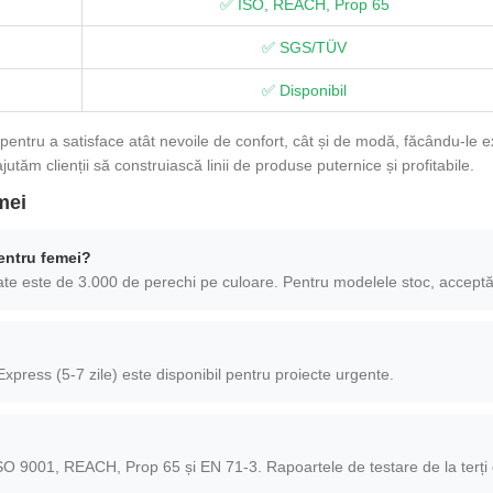
✅ ISO, REACH, Prop 65
✅ SGS/TÜV
✅ Disponibil
entru a satisface atât nevoile de confort, cât și de modă, făcându-le e
jutăm clienții să construiască linii de produse puternice și profitabile.
mei
entru femei?
te este de 3.000 de perechi pe culoare. Pentru modelele stoc, accept
Express (5-7 zile) este disponibil pentru proiecte urgente.
O 9001, REACH, Prop 65 și EN 71-3. Rapoartele de testare de la terți d