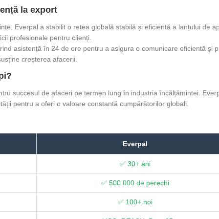
ență la export
e, Everpal a stabilit o rețea globală stabilă și eficientă a lanțului de a
cii profesionale pentru clienți.
oferind asistență în 24 de ore pentru a asigura o comunicare eficientă 
 susține creșterea afacerii.
pi?
tru succesul de afaceri pe termen lung în industria încălțămintei. Ever
ității pentru a oferi o valoare constantă cumpărătorilor globali.
Everpal
✅ 30+ ani
✅ 500.000 de perechi
✅ 100+ noi