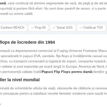
damă
, care continuă să domine segmentele de vară, de plajă și de stil d
, ușurință și purtare fără efort. Nu sunt doar pantofi de sezon, ci o parte
n medii cu vreme caldă.
 Conform REACH
✅ Prop 65
✅ Testat SGS
✅ Certificat TÜV
flops de încredere din 1994
cționează ca departamentul comercial al Fuqing Universe Footwear Manuf
 specializată în papuci EVA, sandale, flip-flops și încălțăminte casual 
ina, cu transport convenabil și logistică de export, compania noastră a
calitate și sunt exportate pe scară largă în Europa, America de Nord, Am
n permanență calitate înaltă
Papuci Flip Flops pentru damă
clienților 
ler la nivel mondial
inată de schimbările stilului de viață, obiceiurile de călătorie și cerer
nt concepute pentru a satisface nevoile femeilor moderne care caută înc
s