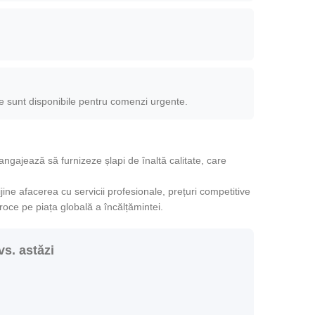
e sunt disponibile pentru comenzi urgente.
gajează să furnizeze șlapi de înaltă calitate, care
jine afacerea cu servicii profesionale, prețuri competitive
oce pe piața globală a încălțămintei.
vs. astăzi