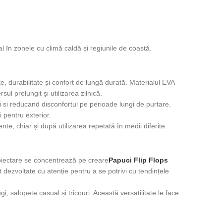
al în zonele cu climă caldă și regiunile de coastă.
te, durabilitate și confort de lungă durată. Materialul EVA
l prelungit și utilizarea zilnică.
i si reducand disconfortul pe perioade lungi de purtare.
 pentru exterior.
te, chiar și după utilizarea repetată în medii diferite.
roiectare se concentrează pe creare
Papuci Flip Flops
 dezvoltate cu atenție pentru a se potrivi cu tendințele
gi, salopete casual și tricouri. Această versatilitate le face