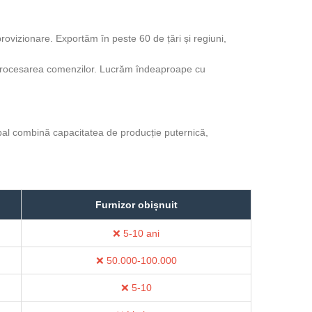
provizionare. Exportăm în peste 60 de țări și regiuni,
și procesarea comenzilor. Lucrăm îndeaproape cu
pal combină capacitatea de producție puternică,
Furnizor obișnuit
❌ 5-10 ani
❌ 50.000-100.000
❌ 5-10