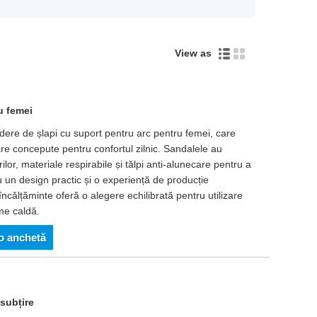
View as
u femei
dere de șlapi cu suport pentru arc pentru femei, care
are concepute pentru confortul zilnic. Sandalele au
lor, materiale respirabile și tălpi anti-alunecare pentru a
 un design practic și o experiență de producție
încălțăminte oferă o alegere echilibrată pentru utilizare
eme caldă.
 o anchetă
 subțire