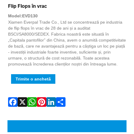
Fac
X
Wha
Pint
Link
Sha
Flip Flops în vrac
Model:EVD130
Xiamen Everpal Trade Co., Ltd se concentrează pe industria
de flip flops în vrac de 28 de ani și a auditat
BSCI/SA8000/SEDEX. Fabrica noastră este situată în
„Capitala pantofilor” din China, avem o anumită competitivitate
de bază, care ne avantajează pentru a câștiga un loc pe piață
- investiții industriale foarte inventive, suficiente și, prin
urmare, o structură de cost rezonabilă. Toate acestea
promovează încrederea clienților noștri din întreaga lume.
Trimite o anchetă