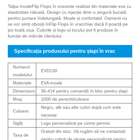
Introducerea produsului Flip Flops în vrac
Talpa moale
Flip Flops în vrac
este realizat din materiale eva cu
elasticitate ridicată. Design cu injecție dintr-o singură bucată
pentru purtare îndelungată. Moale și confortabil. Oamenii nu
se vor simți obosiți în
Flip Flops în vrac
chiar dacă îl poartă pe
jos toată ziua. Culorile și logo-ul tocului pot fi produse în
funcție de mărcile clientului.
Specificația produsului pentru șlapi în vrac
Numarul
EVD130
modelului:
Materiale:
EVA moale
Dimensiuni:
36-41# pentru comandă în bloc pentru șlapi
Moq:
1000 de perechi/culoare
Negru, alb sau alte culori după cum este
Culoare:
necesar.
Siglă:
Logo personalizat pe cizme permis
Gratuit din stoc. Vă rugăm să ne contactați
Taxa de
pentru roboți de ploaie personalizați pentru