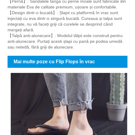
【Pernă】: Sandalele tanga cu perne moale sunt fabricate din
materiale Eva de calitate premium, ușoare și confortabile.
【Design dintr-o bucată】: Șlapii cu platformă în vrac sunt
injectați cu eva dintr-o singură bucată. Cureaua și talpa sunt
integrate, nu vă faceți griji că curelele se desprind când
mergeți afară.
【Talpă anti-alunecare】: Modelul tălpii este construit pentru
anti-alunecare. Purtați acesti șlapi cu pană pe podea umedă
sau netedă, fără griji de alunecare.
Mai multe poze cu Flip Flops în vrac