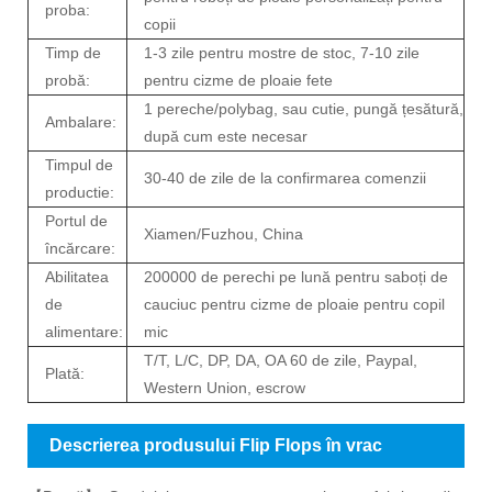
proba:
copii
Timp de
1-3 zile pentru mostre de stoc, 7-10 zile
probă:
pentru cizme de ploaie fete
1 pereche/polybag, sau cutie, pungă țesătură,
Ambalare:
după cum este necesar
Timpul de
30-40 de zile de la confirmarea comenzii
productie:
Portul de
Xiamen/Fuzhou, China
încărcare:
Abilitatea
200000 de perechi pe lună pentru saboți de
de
cauciuc pentru cizme de ploaie pentru copil
alimentare:
mic
T/T, L/C, DP, DA, OA 60 de zile, Paypal,
Plată:
Western Union, escrow
Descrierea produsului Flip Flops în vrac