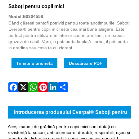
Fac
X
Wha
Pint
Link
Sha
Saboți pentru copii mici
Model:E0304558
Când găsești pantofi potriviti pentru toate anotimpurile. Saboții
Everpal® pentru copii mici este cea mai bună alegere. Este
perfect pentru utilizare în interior sau în aer liber, un papuci
grozavi de casă. Vara, o poți purta la plajă. Iarna, il poti purta
in gradina sau casa ta cu ciorapi.
Trimite o anchetă
Descărcare PDF
Introducerea produsului Everpal® Saboți pentru
copii mici
Acești saboți de grădină pentru copii mici sunt dotați cu
rezistență la șocuri, anti-alunecare, durabili, respirabili, ușori și
amortizați, distractiv de purtat, copiii mici nu vor dori să-l