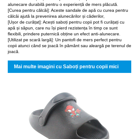
alunecare durabilă pentru o experiență de mers plăcută.
[Curea pentru călcâi]: Aceste sandale de apă cu curea pentru
călcâi ajută la prevenirea alunecărilor și căderilor,
[Ușor de curățat]: Acești saboți pentru copii pot fi curățați cu
apă și săpun, care nu își pierd rezistența în timp ce sunt
flexibili, prindere puternică obține un efect anti-alunecare.
[Utilizat pe scară largă]: Un pantofi de mers perfect pentru
copii atunci când se joacă în pământ sau aleargă pe terenul de
joacă.
Mai multe imagini cu Saboți pentru copii mici