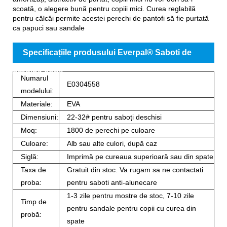
scoată, o alegere bună pentru copiii mici. Curea reglabilă
pentru călcâi permite acestei perechi de pantofi să fie purtată
ca papuci sau sandale
Specificațiile produsului Everpal® Saboti de
gradina copii
Numarul
E0304558
modelului:
Materiale:
EVA
Dimensiuni:
22-32# pentru saboți deschisi
Moq:
1800 de perechi pe culoare
Culoare:
Alb sau alte culori, după caz
Siglă:
Imprimă pe cureaua superioară sau din spate
Taxa de
Gratuit din stoc. Va rugam sa ne contactati
proba:
pentru saboti anti-alunecare
1-3 zile pentru mostre de stoc, 7-10 zile
Timp de
pentru sandale pentru copii cu curea din
probă:
spate