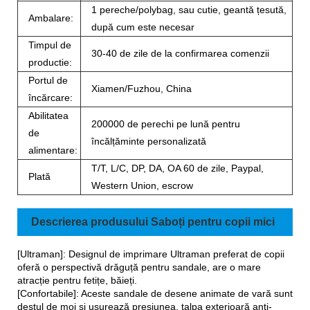
1 pereche/polybag, sau cutie, geantă țesută,
Ambalare:
după cum este necesar
Timpul de
30-40 de zile de la confirmarea comenzii
productie:
Portul de
Xiamen/Fuzhou, China
încărcare:
Abilitatea
200000 de perechi pe lună pentru
de
încălțăminte personalizată
alimentare:
T/T, L/C, DP, DA, OA 60 de zile, Paypal,
Plată
Western Union, escrow
Descrierea produsului Saboți pentru copii mici
[Ultraman]: Designul de imprimare Ultraman preferat de copii
oferă o perspectivă drăguță pentru sandale, are o mare
atracție pentru fetițe, băieți.
[Confortabile]: Aceste sandale de desene animate de vară sunt
destul de moi și ușurează presiunea, talpa exterioară anti-