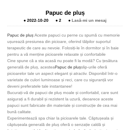
Papuc de pluș
●
2022-10-20
●
2
●
Lasă-mi un mesaj
Papuc de pluș
:Aceste papuci cu perne cu spumă cu memorie
ușurează presiunea din picioare, oferind tălpilor suportul
terapeutic de care au nevoie. Folosiți-le în dormitor și în baie
pentru a vă menține picioarele relaxate și confortabile
Cine spune că a sta acasă nu poate fi la modă? Cu țesătura
generală de pluș, acestea
Papuc de pluș
slip-urile oferă
picioarelor tale un aspect elegant și atractiv. Disponibil într-o
varietate de culori luminoase și reci, care cu siguranță vor
deveni preferatele tale instantanee!
Bucurați-vă de papuci de pluș moale și confortabil, care sunt
asigurați a fi durabil și rezistent la uzură, deoarece aceste
papuci sunt fabricate din materiale și construcție de cea mai
bună calitate.
Experimentează spa chiar la picioarele tale. Căptușeala și
căptușeala generală de pluș oferă o senzație caldă și