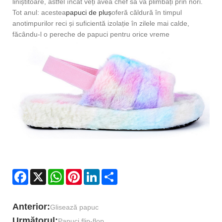
liniștitoare, astfel încât veți avea chef să vă plimbați prin nori.
Tot anul: acestea
papuci de pluș
oferă căldură în timpul
anotimpurilor reci și suficientă izolație în zilele mai calde,
făcându-l o pereche de papuci pentru orice vreme
Facebook
X
WhatsApp
Pinterest
LinkedIn
Share
Anterior:
Glisează papuc
Următorul:
Papuci flip-flop