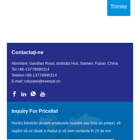
Trimite
Contactaţi-ne
Abordare: Gaodian Road, districtul Huli, Xiamen, Fujian, China
Tel:
+86-13779990314
Telefon:
+86-13779990314
E-mail:
rufuswei@everpal.cn
Inquiry For Pricelist
Pentru întrebări despre produsele noastre sau lista de prețuri, vă
rugăm să ne lăsați e-mailul și vă vom contacta în 24 de ore.