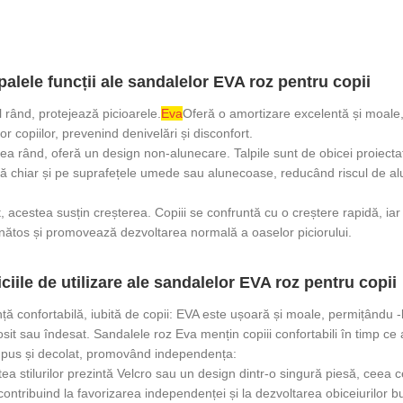
palele funcții ale sandalelor EVA roz pentru copii
l rând, protejează picioarele.
Eva
Oferă o amortizare excelentă și moale,
or copiilor, prevenind denivelări și disconfort.
ilea rând, oferă un design non-alunecare. Talpile sunt de obicei proiect
ă chiar și pe suprafețele umede sau alunecoase, reducând riscul de alu
, acestea susțin creșterea. Copiii se confruntă cu o creștere rapidă, iar 
ătos și promovează dezvoltarea normală a oaselor piciorului.
ciile de utilizare ale sandalelor EVA roz pentru copii
ță confortabilă, iubită de copii: EVA este ușoară și moale, permițându 
osit sau îndesat. Sandalele roz Eva mențin copiii confortabili în timp ce 
 pus și decolat, promovând independența:
tea stilurilor prezintă Velcro sau un design dintr-o singură piesă, ceea 
 contribuind la favorizarea independenței și la dezvoltarea obiceiurilor b