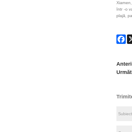
Xiamen, 
într -o 
plajă, p
Fa
Anteri
Următ
Trimit