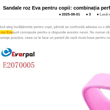
Sandale roz Eva pentru copii: combinația perfe
●
2025-08-01
●
3
●
Lasă-
ând aleg încălțăminte pentru copii, părinții se confruntă adesea cu o dile
 roz Eva
sunt concepute pentru a răspunde acestor nevoi. Nu numai că su
antaje practice, ceea ce le face un pantof de vară must-have pentru cop