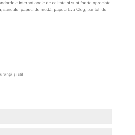
dardele internaționale de calitate și sunt foarte apreciate
uci, sandale, papuci de modă, papuci Eva Clog, pantofi de
ranță și stil