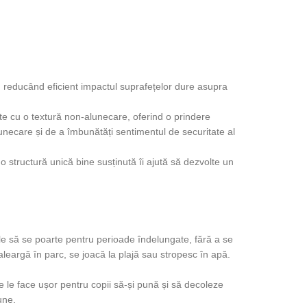
 reducând eficient impactul suprafețelor dure asupra
ate cu o textură non-alunecare, oferind o prindere
necare și de a îmbunătăți sentimentul de securitate al
o structură unică bine susținută îi ajută să dezvolte un
-le să se poarte pentru perioade îndelungate, fără a se
aleargă în parc, se joacă la plajă sau stropesc în apă.
ce le face ușor pentru copii să-și pună și să decoleze
une.