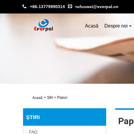
+86-13779990314
rufuswei@everpal.cn
Acasă
Despre noi
>
Știri
>
Papuc
Acasă
ȘTIRI
Pap
FAQ