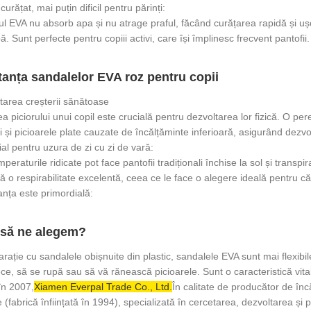
urățat, mai puțin dificil pentru părinți:
ul EVA nu absorb apa și nu atrage praful, făcând curățarea rapidă și uș
. Sunt perfecte pentru copiii activi, care își împlinesc frecvent pantofii.
anța sandalelor EVA roz pentru copii
tarea creșterii sănătoase
a piciorului unui copil este crucială pentru dezvoltarea lor fizică. O pe
ui și picioarele plate cauzate de încălțăminte inferioară, asigurând dezvo
ial pentru uzura de zi cu zi de vară:
mperaturile ridicate pot face pantofii tradiționali închise la sol și trans
ă o respirabilitate excelentă, ceea ce le face o alegere ideală pentru călă
anța este primordială:
 să ne alegem?
rație cu sandalele obișnuite din plastic, sandalele EVA sunt mai flexibil
ce, să se rupă sau să vă rănească picioarele. Sunt o caracteristică vitală 
 în 2007,
Xiamen Everpal Trade Co., Ltd.
În calitate de producător de în
 (fabrică înființată în 1994), specializată în cercetarea, dezvoltarea și