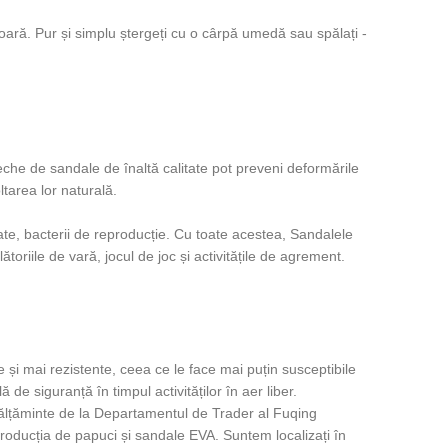
oară. Pur și simplu ștergeți cu o cârpă umedă sau spălați -
reche de sandale de înaltă calitate pot preveni deformările
ltarea lor naturală.
pirate, bacterii de reproducție. Cu toate acestea, Sandalele
toriile de vară, jocul de joc și activitățile de agrement.
e și mai rezistente, ceea ce le face mai puțin susceptibile
de siguranță în timpul activităților în aer liber.
călțăminte de la Departamentul de Trader al Fuqing
 producția de papuci și sandale EVA. Suntem localizați în