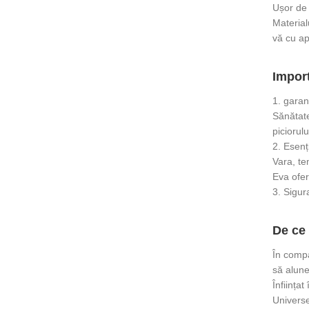
Ușor de c
Material
vă cu apă
Import
1. garan
Sănătate
piciorul
2. Esenț
Vara, te
Eva ofer
3. Sigur
De ce
În compa
să alune
Înființat
Universe