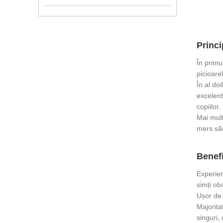
Princi
În primu
picioarel
În al do
excelent
copiilor.
Mai mult
mers săn
Benefi
Experien
simți ob
Ușor de
Majorita
singuri,