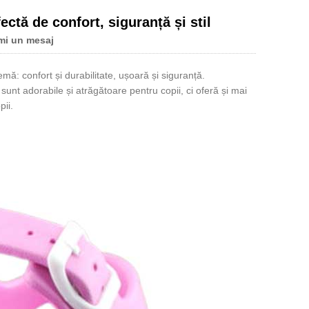
ctă de confort, siguranță și stil
mi un mesaj
mă: confort și durabilitate, ușoară și siguranță.
nt adorabile și atrăgătoare pentru copii, ci oferă și mai
ii.
Live