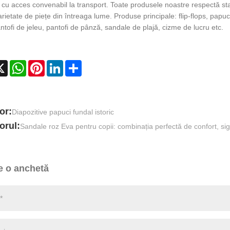
cu acces convenabil la transport. Toate produsele noastre respectă stan
varietate de piețe din întreaga lume. Produse principale: flip-flops, pap
antofi de jeleu, pantofi de pânză, sandale de plajă, cizme de lucru etc.
cebook
X
WhatsApp
Pinterest
LinkedIn
Share
or:
Diapozitive papuci fundal istoric
orul:
Sandale roz Eva pentru copii: combinația perfectă de confort, sigu
e o anchetă