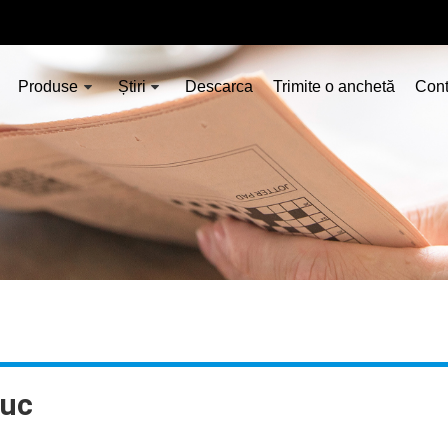
Produse
Știri
Descarca
Trimite o anchetă
Cont
uc